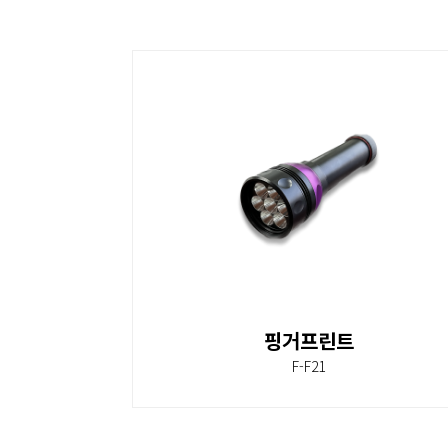
핑거프린트
F-F21