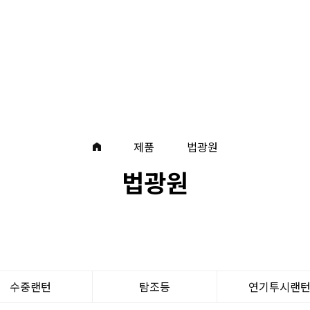
제품
법광원
법광원
수중랜턴
탐조등
연기투시랜